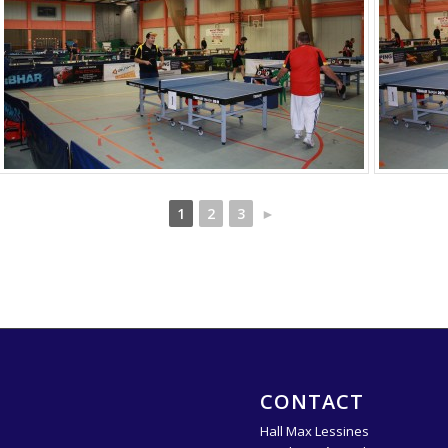
1
2
3
►
CONTACT
Hall Max Lessines