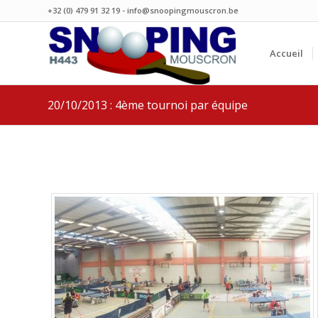
+32 (0) 479 91 32 19 - info@snoopingmouscron.be
Accueil
20/10/2013 : 4ème tournoi par équipe