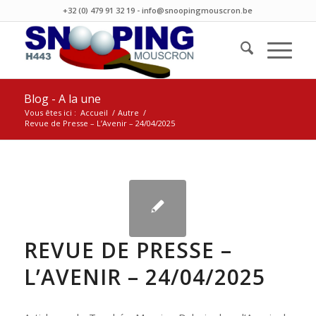
+32 (0) 479 91 32 19 - info@snoopingmouscron.be
Blog - A la une
Vous êtes ici :
Accueil
/
Autre
/
Revue de Presse – L’Avenir – 24/04/2025
REVUE DE PRESSE –
L’AVENIR – 24/04/2025